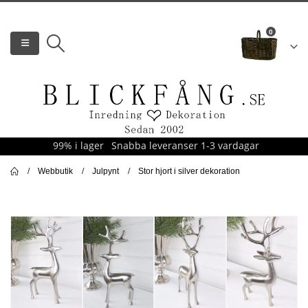
0
99% i lager
Snabba leveranser 1-3 vardagar
Webbutik
Julpynt
Stor hjort i silver dekoration