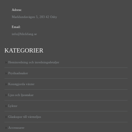
Adress:
Marklundavägen 5, 283 42 Osby
Email:
info@blickfang.se
KATEGORIER
Heminredning och inredningsdetaljer
Prydnadssaker
Konstgjorda växter
Ljus och ljusstakar
Lyktor
Glaskupor till värmeljus
Accessoarer