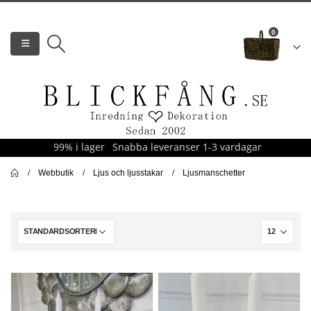
0
99% i lager
Snabba leveranser 1-3 vardagar
Webbutik
Ljus och ljusstakar
Ljusmanschetter