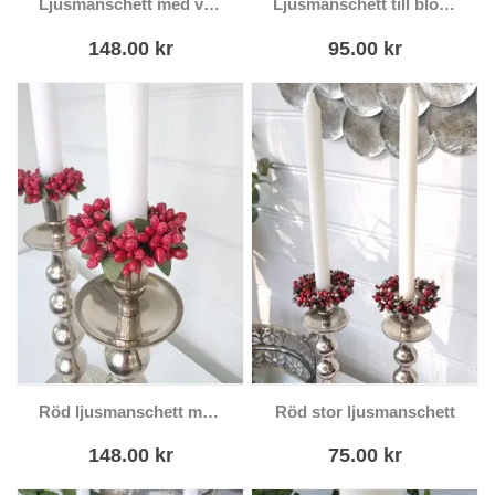
Ljusmanschett med vita pärlor olika storlekar
Ljusmanschett till blockljus med bär
148.00
kr
95.00
kr
Röd ljusmanschett med små pärlor
Röd stor ljusmanschett
148.00
kr
75.00
kr