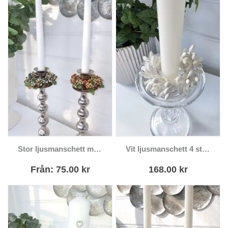
Den här
Stor ljusmanschett med pärlor
Vit ljusmanschett 4 styck
produkten har
flera varianter.
Från:
75.00
kr
168.00
kr
De olika
alternativen kan
väljas på
produktsidan