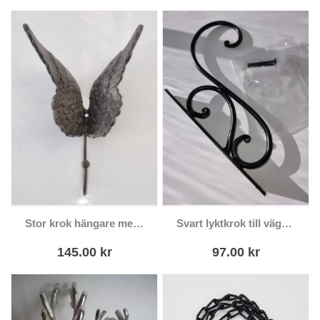
Stor krok hängare med vingar i gjutjärn
Svart lyktkrok till väggen
145.00
kr
97.00
kr