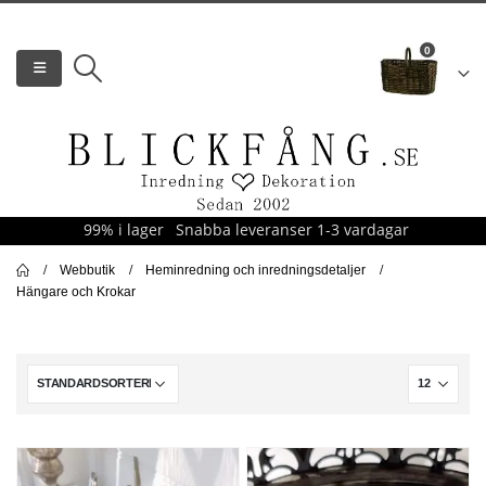
0
99% i lager
Snabba leveranser 1-3 vardagar
Webbutik
Heminredning och inredningsdetaljer
Hängare och Krokar