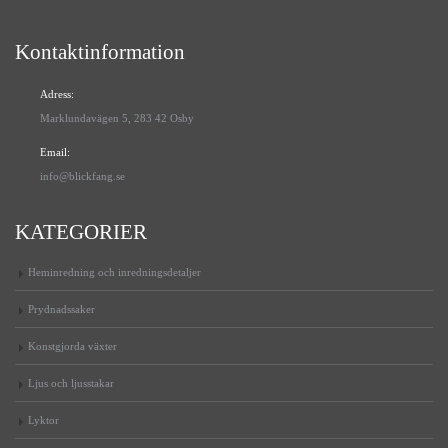
Kontaktinformation
Adress:
Marklundavägen 5, 283 42 Osby
Email:
info@blickfang.se
KATEGORIER
Heminredning och inredningsdetaljer
Prydnadssaker
Konstgjorda växter
Ljus och ljusstakar
Lyktor