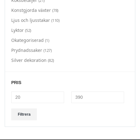
Köksdetaljer
(21)
Konstgjorda växter
(78)
Ljus och ljusstakar
(110)
Lyktor
(52)
Okategoriserad
(1)
Prydnadssaker
(127)
Silver dekoration
(82)
PRIS
Min
Max
Filtrera
pris
pris