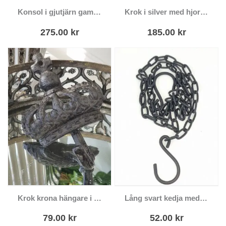
Konsol i gjutjärn gammaldags stil
Krok i silver med hjorthuvud
275.00
kr
185.00
kr
Krok krona hängare i gjutjärn
Lång svart kedja med krokar
79.00
kr
52.00
kr