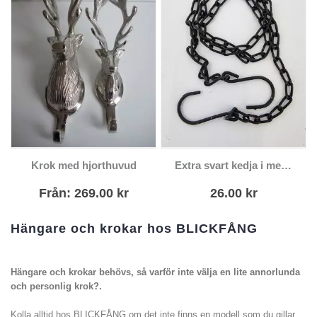
Den här
Krok med hjorthuvud
Extra svart kedja i metall med krok
produkten har
flera varianter.
Från:
269.00
kr
26.00
kr
De olika
alternativen kan
väljas på
Hängare och krokar hos BLICKFÅNG
produktsidan
Hängare och krokar behövs, så varför inte välja en lite annorlunda
och personlig krok?.
Kolla alltid hos BLICKFÅNG om det inte finns en modell som du gillar,