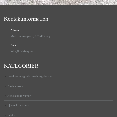
Kontaktinformation
Adress:
Marklundavägen 5, 283 42 Osby
Email:
info@blickfang.se
KATEGORIER
Heminredning och inredningsdetaljer
Prydnadssaker
Konstgjorda växter
Ljus och ljusstakar
Lyktor