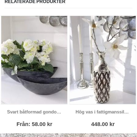
RELATERADE PRODUKTER
Den här produkten har flera varianter. De olika alternativen kan väljas på produktsidan
Svart båtformad gondol kruka
Hög vas i fattigmanssilver med brun dekor
Från:
58.00
kr
448.00
kr