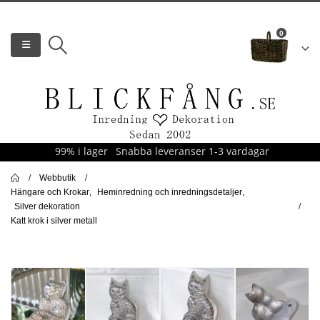
0
99% i lager
Snabba leveranser 1-3 vardagar
Webbutik
Hängare och Krokar
,
Heminredning och inredningsdetaljer
,
Silver dekoration
Katt krok i silver metall