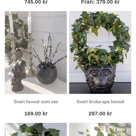
745.00
kr
Från:
379.00
kr
De olika
alternativen kan
väljas på
produktsidan
Svart huvud som vas
Svart kruka apa huvud
169.00
kr
297.00
kr