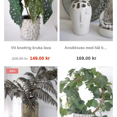
Vit knottrig kruka lava
Ansiktsvas med hål till blommor
Det
Det
149.00
kr
169.00
kr
229.00
kr
ursprungliga
nuvarande
priset
priset
-26%
var:
är:
229.00 kr.
149.00 kr.