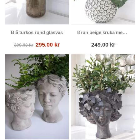
Blå turkos rund glasvas
Brun beige kruka med dekor
Det
Det
295.00
kr
249.00
kr
399.00
kr
ursprungliga
nuvarande
priset
priset
var:
är:
399.00 kr.
295.00 kr.