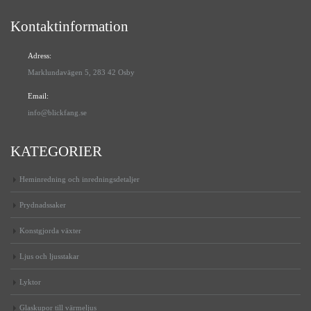
Kontaktinformation
Adress:
Marklundavägen 5, 283 42 Osby
Email:
info@blickfang.se
KATEGORIER
Heminredning och inredningsdetaljer
Prydnadssaker
Konstgjorda växter
Ljus och ljusstakar
Lyktor
Glaskupor till värmeljus