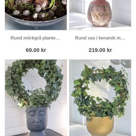
Rund mörkgrå planteringsskål i plast
Rund vas i keramik med mönster
69.00
kr
219.00
kr