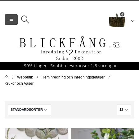
0
99% i lager
Snabba leveranser 1-3 vardagar
Webbutik
Heminredning och inredningsdetaljer
Krukor och Vaser