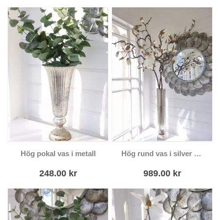
alternativen kan
väljas på
produktsidan
Hög pokal vas i metall
Hög rund vas i silver metall
248.00
kr
989.00
kr