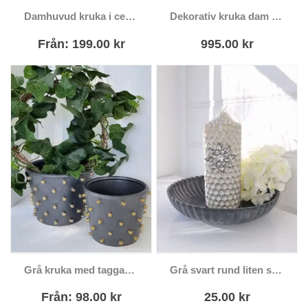
Den här
Damhuvud kruka i cement
Dekorativ kruka dam huvud brun svart
produkten har
flera varianter.
Från:
199.00
kr
995.00
kr
De olika
alternativen kan
väljas på
produktsidan
Den här
Grå kruka med taggar i guld
Grå svart rund liten skål i plast
produkten har
flera varianter.
Från:
98.00
kr
25.00
kr
De olika