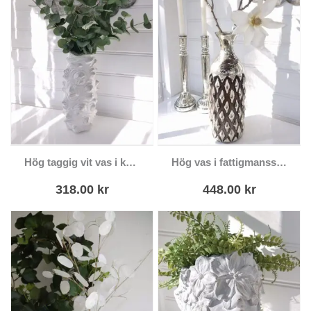
Hög taggig vit vas i keramik
Hög vas i fattigmanssilver med brun dekor
318.00
kr
448.00
kr