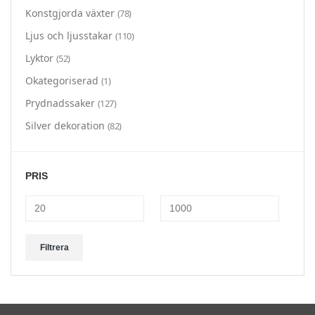
Konstgjorda växter
(78)
Ljus och ljusstakar
(110)
Lyktor
(52)
Okategoriserad
(1)
Prydnadssaker
(127)
Silver dekoration
(82)
PRIS
Min
Max
Filtrera
pris
pris