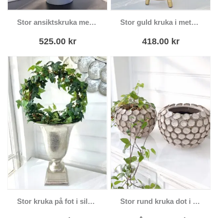
Stor ansiktskruka med stängda ögon
Stor guld kruka i metall på ben
525.00
kr
418.00
kr
Den här
Stor kruka på fot i silver
Stor rund kruka dot i beige keramik
produkten har
flera varianter.