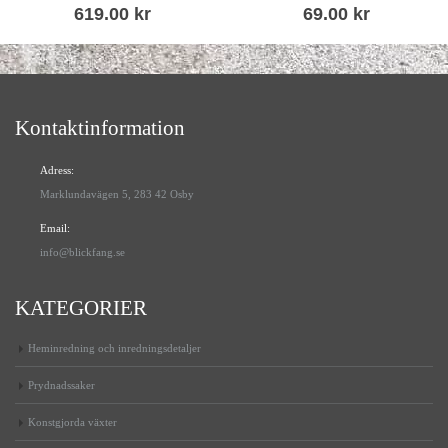
619.00
kr
69.00
kr
Kontaktinformation
Adress:
Marklundavägen 5, 283 42 Osby
Email:
info@blickfang.se
KATEGORIER
Heminredning och inredningsdetaljer
Prydnadssaker
Konstgjorda växter