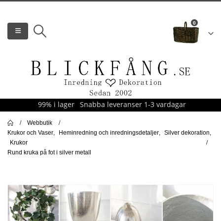
0
99% i lager
Snabba leveranser 1-3 vardagar
Webbutik
Krukor och Vaser
,
Heminredning och inredningsdetaljer
,
Silver dekoration
,
Krukor
Rund kruka på fot i silver metall