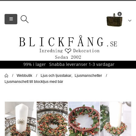
0
99% i lager
Snabba leveranser 1-3 vardagar
Webbutik
Ljus och ljusstakar
,
Ljusmanschetter
Ljusmanschett till blockljus med bär