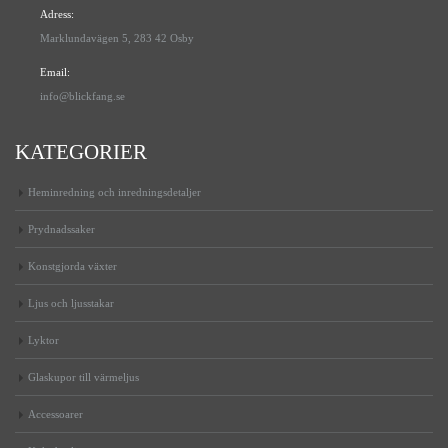
Adress:
Marklundavägen 5, 283 42 Osby
Email:
info@blickfang.se
KATEGORIER
Heminredning och inredningsdetaljer
Prydnadssaker
Konstgjorda växter
Ljus och ljusstakar
Lyktor
Glaskupor till värmeljus
Accessoarer