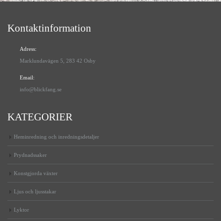
Kontaktinformation
Adress:
Marklundavägen 5, 283 42 Osby
Email:
info@blickfang.se
KATEGORIER
Heminredning och inredningsdetaljer
Prydnadssaker
Konstgjorda växter
Ljus och ljusstakar
Lyktor