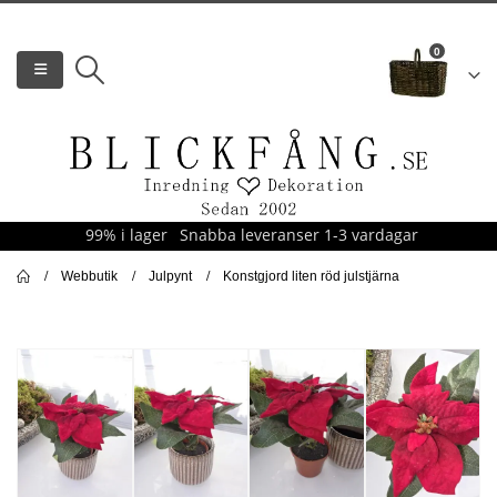
0
99% i lager
Snabba leveranser 1-3 vardagar
Webbutik
Julpynt
Konstgjord liten röd julstjärna