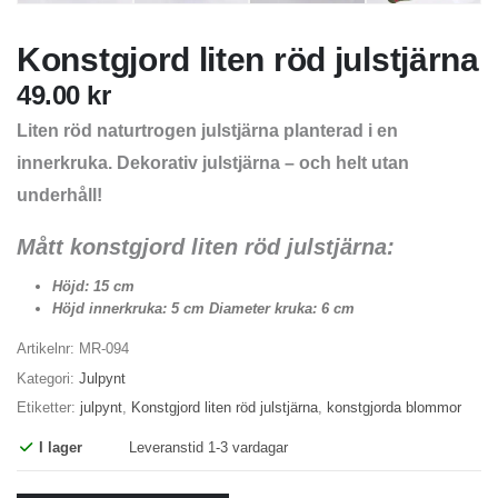
Konstgjord liten röd julstjärna
49.00
kr
Liten röd naturtrogen julstjärna planterad i en
innerkruka. Dekorativ julstjärna – och helt utan
underhåll!
Mått konstgjord liten röd julstjärna:
Höjd: 15 cm
Höjd innerkruka: 5 cm Diameter kruka: 6 cm
Artikelnr:
MR-094
Kategori:
Julpynt
Etiketter:
julpynt
,
Konstgjord liten röd julstjärna
,
konstgjorda blommor
I lager
Leveranstid 1-3 vardagar