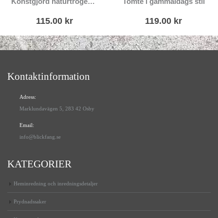
Konstgjord naturtrogen mistel bukett
Tomte i gammaldags stil
115.00
kr
119.00
kr
Kontaktinformation
Adress:
Marklundavägen 5, 283 42 Osby
Email:
info@blickfang.se
KATEGORIER
Heminredning och inredningsdetaljer
Prydnadssaker