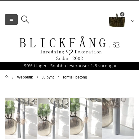
0
99% i lager
Snabba leveranser 1-3 vardagar
Webbutik
Julpynt
Tomte i betong