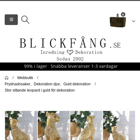
0
99% i lager
Snabba leveranser 1-3 vardagar
Webbutik
Prydnadssaker
,
Dekoration djur
,
Guld dekoration
Stor sittande leopard i guld för dekoration