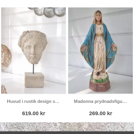
Huvud i rustik design som prydnad
Madonna prydnadsfigur blå antik
619.00
kr
269.00
kr