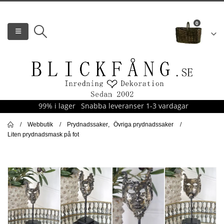
0
99% i lager
Snabba leveranser 1-3 vardagar
Webbutik
Prydnadssaker
,
Övriga prydnadssaker
Liten prydnadsmask på fot