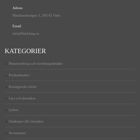
Adress:
Marklundavägen 5, 283 42 Osby
Email:
info@blickfang.se
KATEGORIER
Heminredning och inredningsdetaljer
Prydnadssaker
Konstgjorda växter
Ljus och ljusstakar
Lyktor
Glaskupor till värmeljus
Accessoarer