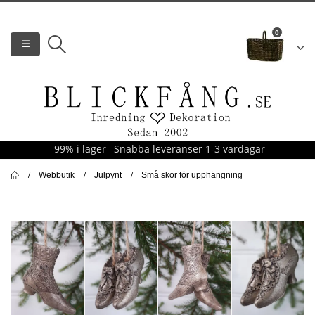
0
99% i lager
Snabba leveranser 1-3 vardagar
Webbutik
Julpynt
Små skor för upphängning