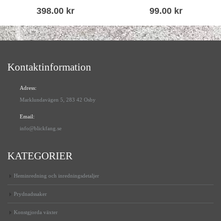
398.00
kr
99.00
kr
Kontaktinformation
Adress:
Marklundavägen 5, 283 42 Osby
Email:
info@blickfang.se
KATEGORIER
Heminredning och inredningsdetaljer
Prydnadssaker
Konstgjorda växter