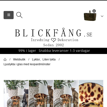
0
99% i lager
Snabba leveranser 1-3 vardagar
Webbutik
Lyktor
,
Liten lykta
Ljuslykta i glas med leopardmönster