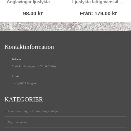
Änglavingar ljuslykta med glas
Ljuslykta fattigmanssilver med spetsdekor
98.00
kr
Från:
179.00
kr
Kontaktinformation
Adress:
Marklundavägen 5, 283 42 Osby
Email:
info@blickfang.se
KATEGORIER
Heminredning och inredningsdetaljer
Prydnadssaker