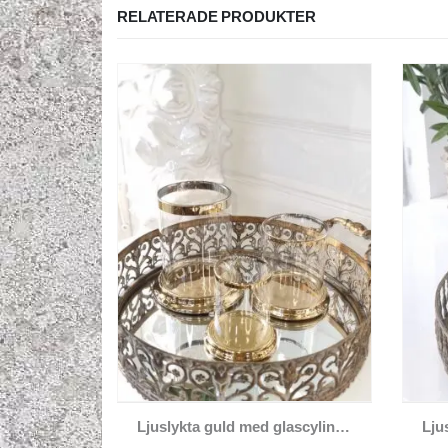
RELATERADE PRODUKTER
Den här produkten har flera varianter. De olika alternativen kan väljas på produktsidan
Ljuslykta guld med glascylinder