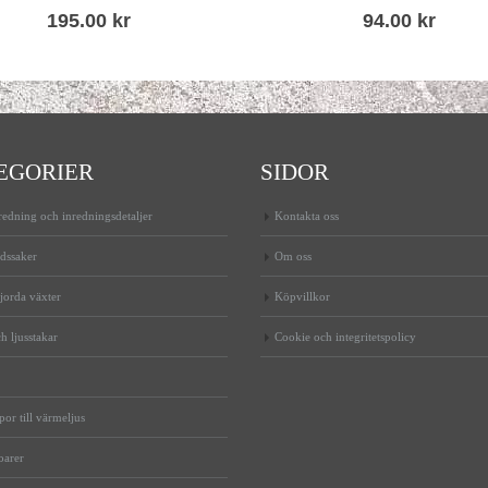
195.00
kr
94.00
kr
EGORIER
SIDOR
edning och inredningsdetaljer
Kontakta oss
dssaker
Om oss
jorda växter
Köpvillkor
h ljusstakar
Cookie och integritetspolicy
or till värmeljus
oarer