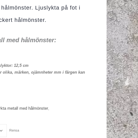
 hålmönster. Ljuslykta på fot i
ckert hålmönster.
tall med hålmönster:
slyktor: 12,5 cm
 är olika, märken, ojämnheter mm i färgen kan
lykta metall med hålmönster
,
Rensa