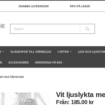
SNABBA LEVERANSER
99% PÅ LAGER
R
GLASKUPOR TILL VÄRMELJUS
LYKTOR
LJUS OCH LJUSSTA
ON
ACCESSOARER
INREDNING PÅ REA
etall med hålmönster
Vit ljuslykta 
Från:
185.00
kr