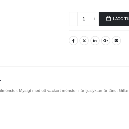
LÄGG TI
.
mönster. Mysigt med ett vackert mönster när ljuslyktan är tänd. Gillar d