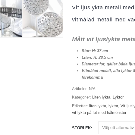
Vit ljuslykta metall med
vitmålad metall med va
Mått vit ljuslykta me
Stor: H: 37 cm
Liten: H: 28,5 cm
Diameter fot, gäller båda lju
Vitmålad metall, alla lyktor
förekomma
Artikelnr:
N/A
Kategorier:
Liten lykta
,
Lyktor
Etiketter:
liten lykta
,
lyktor
,
Vit ljus
vit lykta på fot med hålmönster
STORLEK