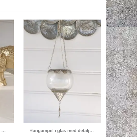
Den här produkten har flera varianter. De olika alternativen kan väljas på produktsidan
Krämfärgad lotuslykta med guldkant
Hängampel i glas med detaljer i silver