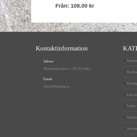
Från:
108.00
kr
Kontaktinformation
KAT
Heminr
Adress:
Marklundavägen 5, 283 42 Osby
Prydna
Email:
Konstg
info@blickfang.se
Ljus oc
Lyktor
Glaskup
Access