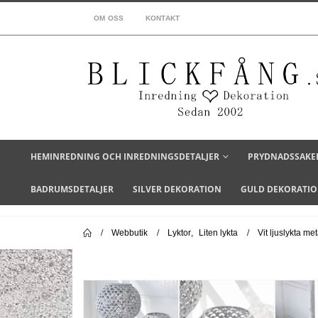
OM OSS
KONTAKT
HEMINREDNING OCH INREDNINGSDETALJER
PRYDNADSSAKE
BADRUMSDETALJER
SILVER DEKORATION
GULD DEKORATI
Webbutik
Lyktor
,
Liten lykta
Vit ljuslykta m