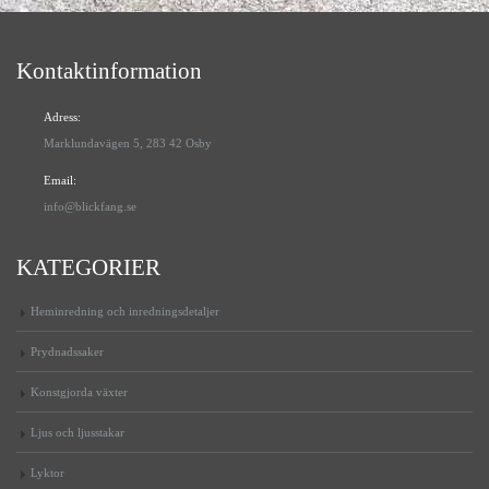
Kontaktinformation
Adress:
Marklundavägen 5, 283 42 Osby
Email:
info@blickfang.se
KATEGORIER
Heminredning och inredningsdetaljer
Prydnadssaker
Konstgjorda växter
Ljus och ljusstakar
Lyktor