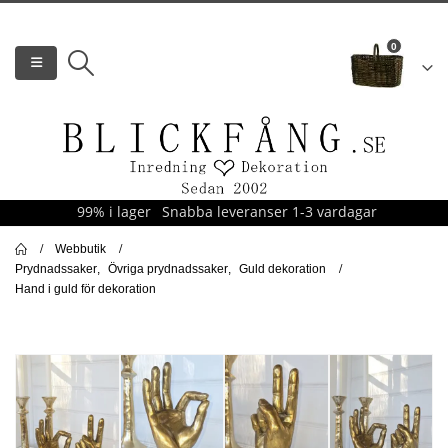
0
99% i lager
Snabba leveranser 1-3 vardagar
Webbutik
Prydnadssaker
,
Övriga prydnadssaker
,
Guld dekoration
Hand i guld för dekoration