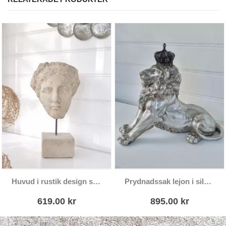
Huvud i rustik design som prydnad
Prydnadssak lejon i silver med krona
619.00
kr
895.00
kr