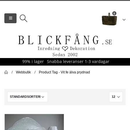
0
99% i lager
Snabba leveranser 1-3 vardagar
Webbutik
Product Tag -
Vit fe älva prydnad