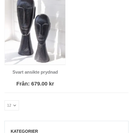
Den här
Svart ansikte prydnad
produkten har
flera varianter.
Från:
679.00
kr
De olika
alternativen kan
väljas på
produktsidan
KATEGORIER