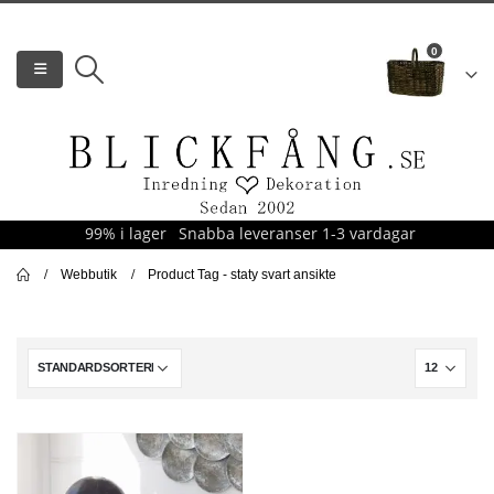
0
99% i lager
Snabba leveranser 1-3 vardagar
Webbutik
Product Tag -
staty svart ansikte