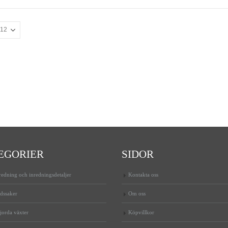
EGORIER
SIDOR
edning och inredningsdetaljer
Kontakta oss
dssaker
Om oss
jorda växter
Köpvillkor