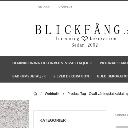
OM OSS
KONTAKT
HEMINREDNING OCH INREDNINGSDETALJER
PRYDNADSSAKE
BADRUMSDETALJER
SILVER DEKORATION
GULD DEKORATI
Webbutik
Product Tag -
Ovalt våningsfat kakfat i 
Sortera e
KATEGORIER