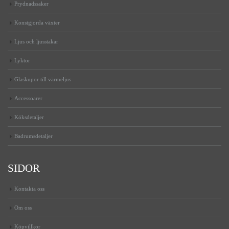
Prydnadssaker
Konstgjorda växter
Ljus och ljusstakar
Lyktor
Glaskupor till värmeljus
Accessoarer
Köksdetaljer
Badrumsdetaljer
SIDOR
Kontakta oss
Om oss
Köpvillkor