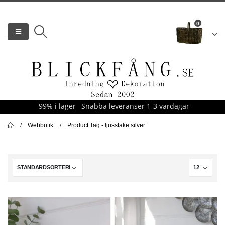
0
99% i lager
Snabba leveranser 1-3 vardagar
Webbutik
Product Tag -
ljusstake silver