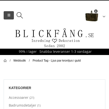
0
99% i lager
Snabba leveranser 1-3 vardagar
Webbutik
Product Tag -
Ljus par kronljus i guld
KATEGORIER
Accessoarer
(21)
Badrumsdetaljer
(1)