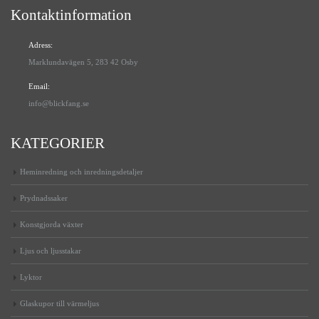
Kontaktinformation
Adress:
Marklundavägen 5, 283 42 Osby
Email:
info@blickfang.se
KATEGORIER
Heminredning och inredningsdetaljer
Prydnadssaker
Konstgjorda växter
Ljus och ljusstakar
Lyktor
Glaskupor till värmeljus