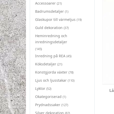
Accessoarer
(21)
Badrumsdetaljer
(1)
Glaskupor till värmeljus
(19)
Guld dekoration
(37)
Heminredning och
inredningsdetaljer
(145)
Inredning på REA
(45)
Köksdetaljer
(21)
Konstgjorda växter
(78)
Ljus och ljusstakar
(110)
Lyktor
(52)
Lå
Okategoriserad
(1)
Prydnadssaker
(127)
Silver dekoration
(82)