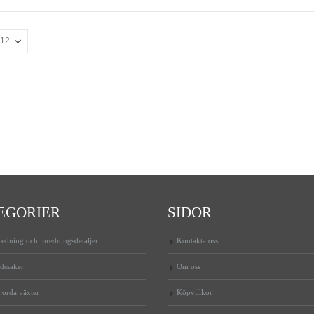
EGORIER
SIDOR
edning och inredningsdetaljer
Kontakta oss
dssaker
Om oss
jorda växter
Köpvillkor