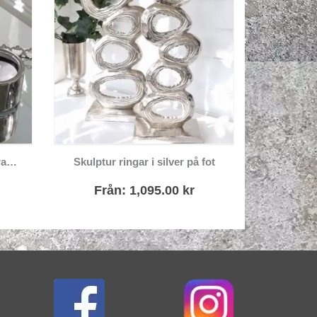
Den här produkten har flera varianter. De olika alternativen kan väljas på produktsidan
Stjärna i silver metall dekoration
Skulptur ringar i silver på fot
et
Från:
1,095.00
kr
169
iga
uvarande
iset
:
.00 kr.