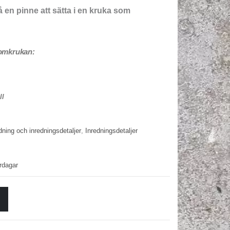
å en pinne att sätta i en kruka som
blomkrukan:
ll
ning och inredningsdetaljer
,
Inredningsdetaljer
rdagar