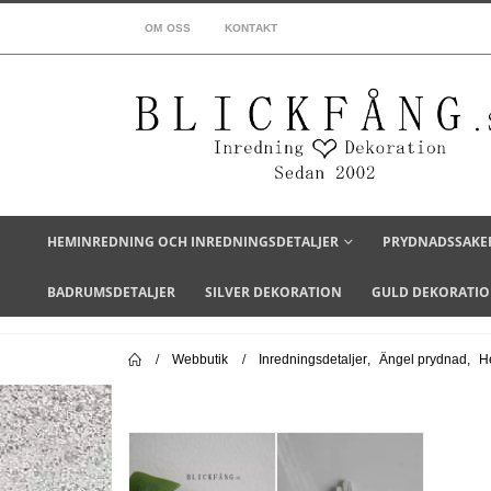
OM OSS
KONTAKT
HEMINREDNING OCH INREDNINGSDETALJER
PRYDNADSSAKE
BADRUMSDETALJER
SILVER DEKORATION
GULD DEKORATI
Webbutik
Inredningsdetaljer
,
Ängel prydnad
,
H