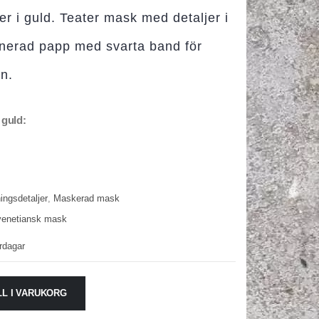
r i guld. Teater mask med detaljer i
egnerad papp med svarta band för
n.
 guld:
ingsdetaljer
,
Maskerad mask
venetiansk mask
rdagar
LL I VARUKORG