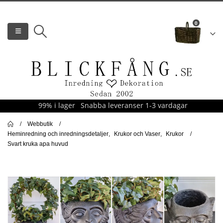
0
99% i lager
Snabba leveranser 1-3 vardagar
Webbutik
Heminredning och inredningsdetaljer
,
Krukor och Vaser
,
Krukor
Svart kruka apa huvud