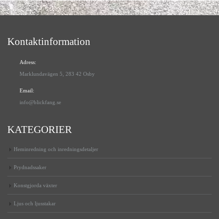
Kontaktinformation
Adress:
Marklundavägen 5, 283 42 Osby
Email:
info@blickfang.se
KATEGORIER
Heminredning och inredningsdetaljer
Prydnadssaker
Konstgjorda växter
Ljus och ljusstakar