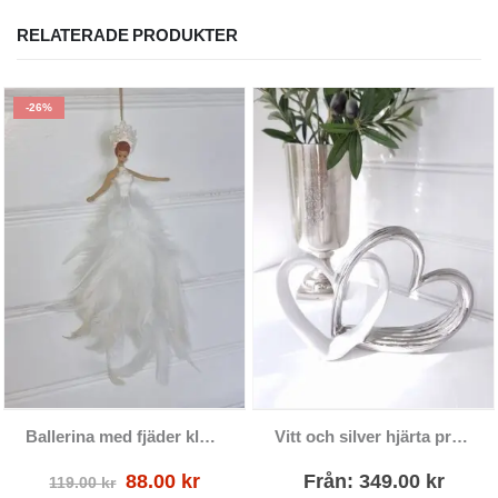
RELATERADE PRODUKTER
-26%
Den här produkten har flera varianter. De olika alternativen kan väljas på produktsidan
Ballerina med fjäder klänning att hänga
Vitt och silver hjärta prydnadssak
Det
Det
88.00
kr
Från:
349.00
kr
119.00
kr