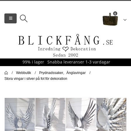
0
99% i lager
Snabba leveranser 1-3 vardagar
Webbutik
Prydnadssaker
,
Änglavingar
Stora vingar i silver på fot för dekoration