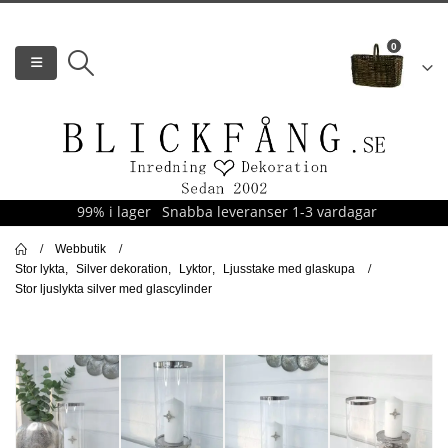
0
99% i lager
Snabba leveranser 1-3 vardagar
Webbutik
Stor lykta
,
Silver dekoration
,
Lyktor
,
Ljusstake med glaskupa
Stor ljuslykta silver med glascylinder