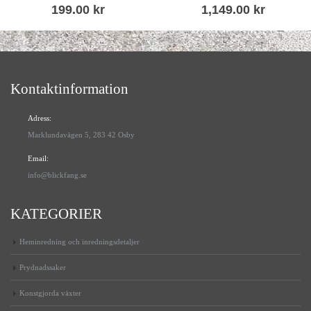
199.00
kr
1,149.00
kr
Kontaktinformation
Adress:
Marklundavägen 5, 283 42 Osby
Email:
info@blickfang.se
KATEGORIER
Heminredning och inredningsdetaljer
Prydnadssaker
Konstgjorda växter