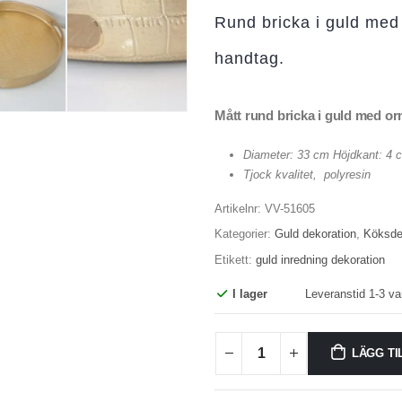
Rund bricka i guld me
handtag.
Mått rund bricka i guld med o
Diameter: 33 cm Höjdkant: 4 
Tjock kvalitet, polyresin
Artikelnr:
VV-51605
Kategorier:
Guld dekoration
,
Köksdet
Etikett:
guld inredning dekoration
I lager
Leveranstid 1-3 va
LÄGG TI