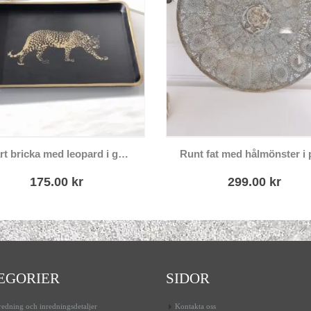
Svart bricka med leopard i guld
175.00
kr
299.00
kr
EGORIER
SIDOR
edning och inredningsdetaljer
Kontakta oss