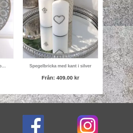
Den här produkten har flera varianter. De olika alternativen kan väljas på produktsidan
Runt fat med hålmönster i patinerat järn
Spegelbricka med kant i silver
Från:
409.00
kr