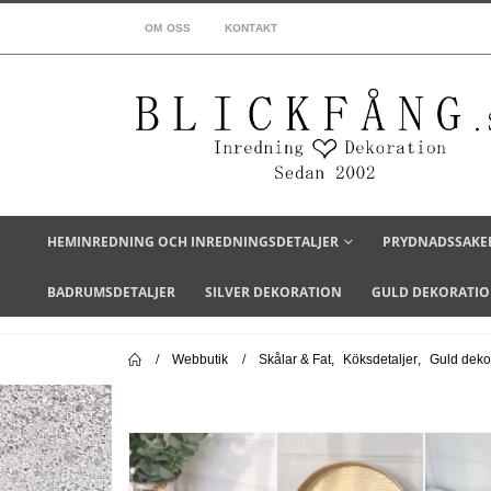
OM OSS
KONTAKT
HEMINREDNING OCH INREDNINGSDETALJER
PRYDNADSSAKE
BADRUMSDETALJER
SILVER DEKORATION
GULD DEKORATI
Webbutik
Skålar & Fat
,
Köksdetaljer
,
Guld deko