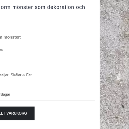
d orm mönster som dekoration och
rm mönster:
cm
aljer
,
Skålar & Fat
rdagar
LL I VARUKORG