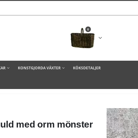
0
KAR
KONSTGJORDA VÄXTER
KÖKSDETALJER
 guld med orm mönster