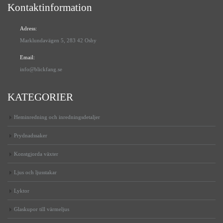
Kontaktinformation
Adress:
Marklundavägen 5, 283 42 Osby
Email:
info@blickfang.se
KATEGORIER
Heminredning och inredningsdetaljer
Prydnadssaker
Konstgjorda växter
Ljus och ljusstakar
Lyktor
Glaskupor till värmeljus