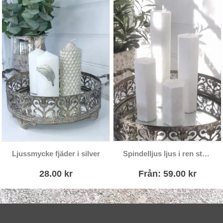
Den här produkten har flera varianter. De olika alternativen kan väljas på produktsidan
Ljussmycke fjäder i silver
Spindelljus ljus i ren stearin
28.00
kr
Från:
59.00
kr