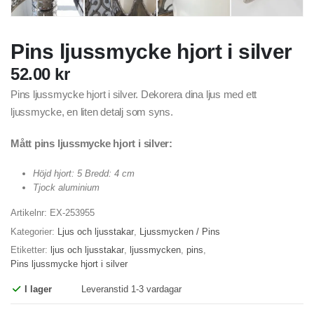
Pins ljussmycke hjort i silver
52.00
kr
Pins ljussmycke hjort i silver. Dekorera dina ljus med ett
ljussmycke, en liten detalj som syns.
Mått pins ljussmycke hjort i silver:
Höjd hjort: 5 Bredd: 4 cm
Tjock aluminium
Artikelnr:
EX-253955
Kategorier:
Ljus och ljusstakar
,
Ljussmycken / Pins
Etiketter:
ljus och ljusstakar
,
ljussmycken
,
pins
,
Pins ljussmycke hjort i silver
I lager
Leveranstid 1-3 vardagar