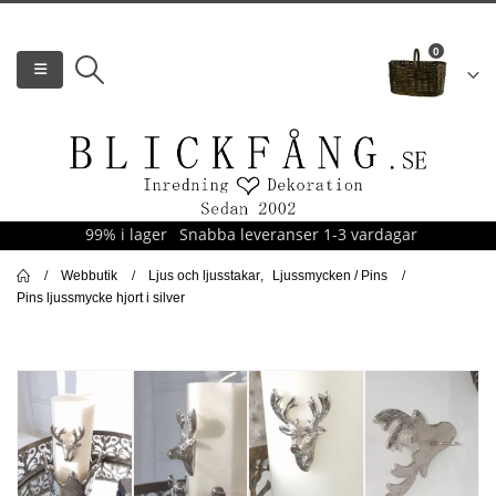
0
99% i lager
Snabba leveranser 1-3 vardagar
Webbutik
Ljus och ljusstakar
,
Ljussmycken / Pins
Pins ljussmycke hjort i silver