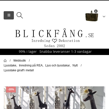
0
99% i lager
Snabba leveranser 1-3 vardagar
Webbutik
Ljusstake
,
Inredning på REA
,
Ljus och ljusstakar
,
Nytt
Ljusstake giraff i metall
-20%