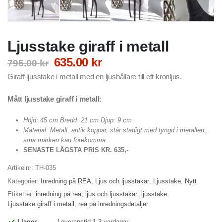
Ljusstake giraff i metall
Det
Det
635.00
kr
795.00
kr
ursprungliga
nuvarande
Giraff ljusstake i metall med en ljushållare till ett kronljus.
priset
priset
var:
är:
Mått ljusstake giraff i metall:
795.00 kr.
635.00 kr.
Höjd: 45 cm Bredd: 21 cm Djup: 9 cm
Material: Metall, antik koppar, står stadigt med tyngd i metallen.,
små märken kan förekomma
SENASTE LÄGSTA PRIS KR. 635,-
Artikelnr:
TH-035
Kategorier:
Inredning på REA
,
Ljus och ljusstakar
,
Ljusstake
,
Nytt
Etiketter:
inredning på rea
,
ljus och ljusstakar
,
ljusstake
,
Ljusstake giraff i metall
,
rea på inredningsdetaljer
I lager
Leveranstid 1-3 vardagar