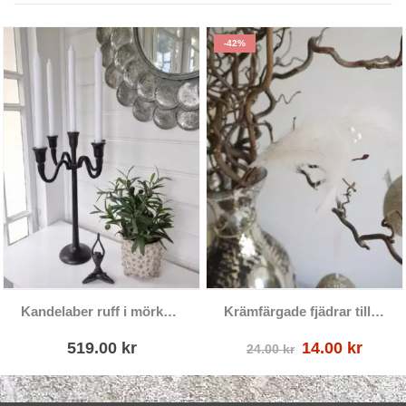
-42%
Kandelaber ruff i mörkbrun metall
Krämfärgade fjädrar till påskriset
Det
Det
519.00
kr
14.00
kr
24.00
kr
ursprungliga
nuva
priset
prise
var:
är: