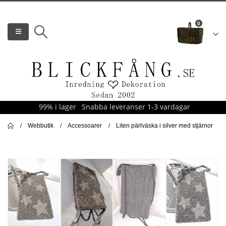
0
99% i lager
Snabba leveranser 1-3 vardagar
Webbutik
Accessoarer
Liten pärlväska i silver med stjärnor