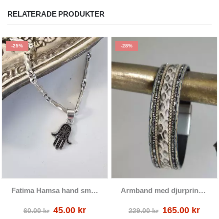
RELATERADE PRODUKTER
-25%
-28%
Fatima Hamsa hand smycke i silver
Armband med djurprint och magnetlås
Det
Det
Det
Det
45.00
kr
165.00
kr
60.00
kr
229.00
kr
ursprungliga
nuvarande
ursprungliga
nuv