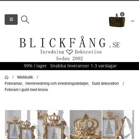
0
99% i lager
Snabba leveranser 1-3 vardagar
Webbutik
Fotoramar
,
Heminredning och inredningsdetaljer
,
Guld dekoration
Fotoram i guld med krona