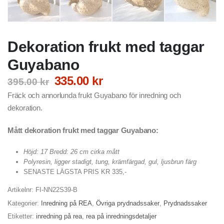
Dekoration frukt med taggar
Guyabano
Det
Det
335.00
kr
395.00
kr
ursprungliga
nuvarande
Fräck och annorlunda frukt Guyabano för inredning och
priset
priset
dekoration.
var:
är:
395.00 kr.
335.00 kr.
Mått dekoration frukt med taggar Guyabano:
Höjd: 17 Bredd: 26 cm cirka mått
Polyresin, ligger stadigt, tung, krämfärgad, gul, ljusbrun färg
SENASTE LÄGSTA PRIS KR 335,-
Artikelnr:
FI-NN22S39-B
Kategorier:
Inredning på REA
,
Övriga prydnadssaker
,
Prydnadssaker
Etiketter:
inredning på rea
,
rea på inredningsdetaljer