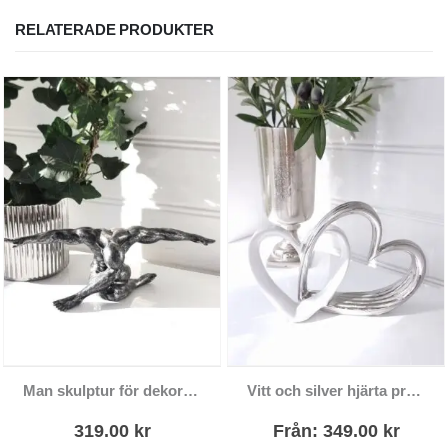
RELATERADE PRODUKTER
Den här produkten har flera varianter. De olika alternativen kan väljas på produktsidan
Man skulptur för dekoration
Vitt och silver hjärta prydnadssak
319.00
kr
Från:
349.00
kr