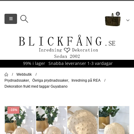
0
99% i lager
Snabba leveranser 1-3 vardagar
Webbutik
Prydnadssaker
,
Övriga prydnadssaker
,
Inredning på REA
Dekoration frukt med taggar Guyabano
-15%