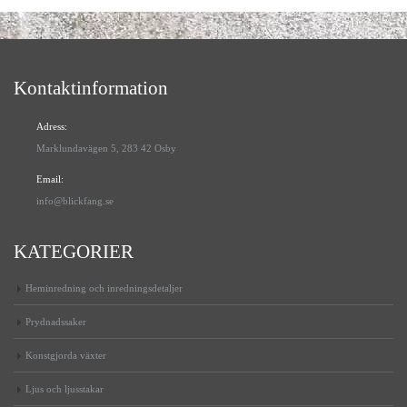
Kontaktinformation
Adress:
Marklundavägen 5, 283 42 Osby
Email:
info@blickfang.se
KATEGORIER
Heminredning och inredningsdetaljer
Prydnadssaker
Konstgjorda växter
Ljus och ljusstakar