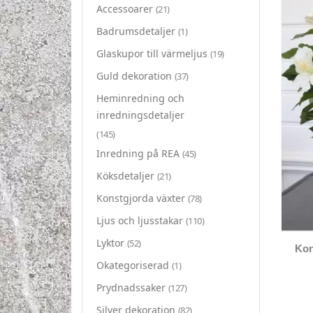
Accessoarer
(21)
Badrumsdetaljer
(1)
Glaskupor till värmeljus
(19)
Guld dekoration
(37)
Heminredning och
inredningsdetaljer
(145)
Inredning på REA
(45)
Köksdetaljer
(21)
Konstgjorda växter
(78)
Ljus och ljusstakar
(110)
Lyktor
(52)
Kon
Okategoriserad
(1)
Prydnadssaker
(127)
Silver dekoration
(82)