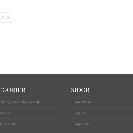
EGORIER
SIDOR
edning och inredningsdetaljer
Kontakta oss
dssaker
Om oss
jorda växter
Köpvillkor