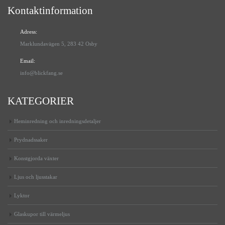
Kontaktinformation
Adress:
Marklundavägen 5, 283 42 Osby
Email:
info@blickfang.se
KATEGORIER
Heminredning och inredningsdetaljer
Prydnadssaker
Konstgjorda växter
Ljus och ljusstakar
Lyktor
Glaskupor till värmeljus