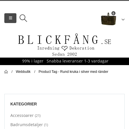
0
99% i lager
Snabba leveranser 1-3 vardagar
Webbutik
Product Tag -
Rund kruka i silver med ränder
KATEGORIER
Accessoarer
(21)
Badrumsdetaljer
(1)