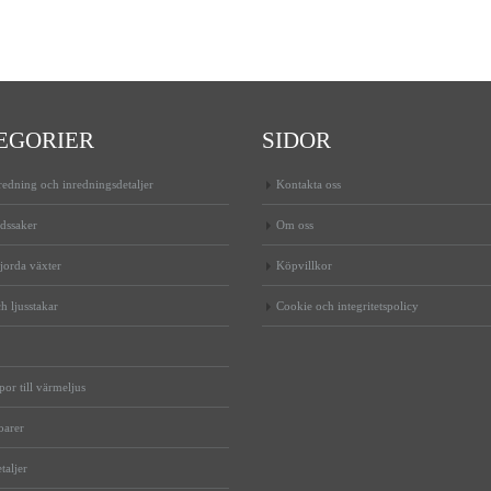
EGORIER
SIDOR
edning och inredningsdetaljer
Kontakta oss
dssaker
Om oss
jorda växter
Köpvillkor
h ljusstakar
Cookie och integritetspolicy
or till värmeljus
oarer
taljer