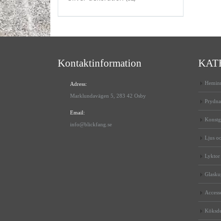
Kontaktinformation
KAT
Heminr
Adress:
Marklundavägen 5, 283 42 Osby
Prydna
Email:
Konstg
info@blickfang.se
Ljus oc
Lyktor
Glaskup
Access
Köksde