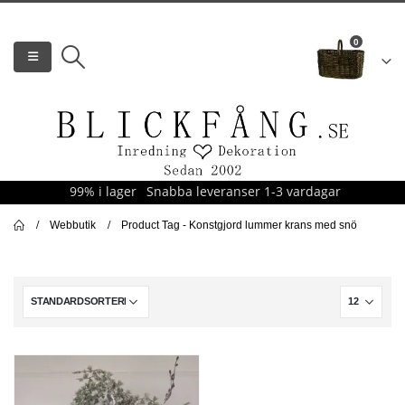
0
99% i lager
Snabba leveranser 1-3 vardagar
Webbutik
Product Tag -
Konstgjord lummer krans med snö