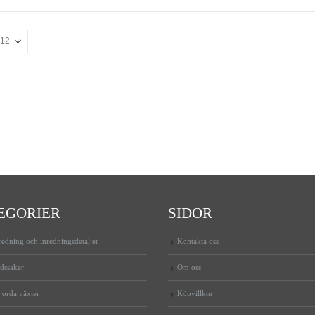
EGORIER
SIDOR
edning och inredningsdetaljer
Kontakta oss
dssaker
Om oss
jorda växter
Köpvillkor