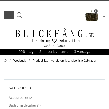
0
99% i lager
Snabba leveranser 1-3 vardagar
Webbutik
Product Tag -
konstgjord krans bellis prästkragar
KATEGORIER
Accessoarer
(21)
Badrumsdetaljer
(1)