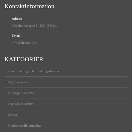
Kontaktinformation
Adress:
Marklundavägen 5, 283 42 Osby
Email:
info@blickfang.se
KATEGORIER
Heminredning och inredningsdetaljer
Prydnadssaker
Konstgjorda växter
Ljus och ljusstakar
Lyktor
Glaskupor till värmeljus