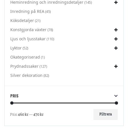
Heminredning och inredningsdetaljer
(145)
Inredning på REA
(45)
Köksdetaljer
(21)
Konstgjorda växter
(78)
Ljus och ljusstakar
(110)
Lyktor
(52)
Okategoriserad
(1)
Prydnadssaker
(127)
Silver dekoration
(82)
PRIS
Pris:
460 kr
—
470 kr
Filtrera
Min
Max
pris
pris