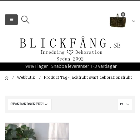
0
99% i lager
Snabba leveranser 1-3 vardagar
Webbutik
Product Tag -
Jackfrukt svart dekorationsfrukt