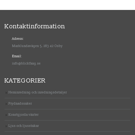
Kontaktinformation
Adress:
Marklundavägen 5, 283 42 Osby
Email:
info@blickfang.se
KATEGORIER
Heminredning och inredningsdetaljer
Prydnadssaker
Konstgjorda växter
Ljus och ljusstakar