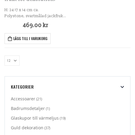
H: 24 17 x 14 cm ca.
Polystone, svartmålad jackfrukt,
lite ojämn.
469.00
kr
LÄGG TILL I VARUKORG
KATEGORIER
Accessoarer
(21)
Badrumsdetaljer
(1)
Glaskupor till värmeljus
(19)
Guld dekoration
(37)